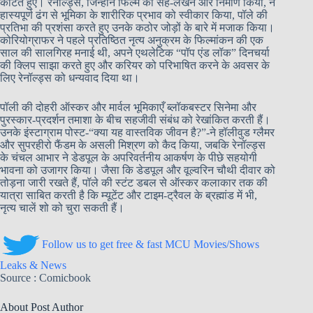
काटते हुए। रेनॉल्ड्स, जिन्होंने फिल्म का सह-लेखन और निर्माण किया, ने
हास्यपूर्ण ढंग से भूमिका के शारीरिक प्रभाव को स्वीकार किया, पॉले की
प्रतिभा की प्रशंसा करते हुए उनके कठोर जोड़ों के बारे में मजाक किया।
कोरियोग्राफर ने पहले प्रतिष्ठित नृत्य अनुक्रम के फिल्मांकन की एक
साल की सालगिरह मनाई थी, अपने एथलेटिक “पॉप एंड लॉक” दिनचर्या
की क्लिप साझा करते हुए और करियर को परिभाषित करने के अवसर के
लिए रेनॉल्ड्स को धन्यवाद दिया था।
पॉली की दोहरी ऑस्कर और मार्वल भूमिकाएँ ब्लॉकबस्टर सिनेमा और
पुरस्कार-प्रदर्शन तमाशा के बीच सहजीवी संबंध को रेखांकित करती हैं।
उनके इंस्टाग्राम पोस्ट-“क्या यह वास्तविक जीवन है?”-ने हॉलीवुड ग्लैमर
और सुपरहीरो फैंडम के असली मिश्रण को कैद किया, जबकि रेनॉल्ड्स
के चंचल आभार ने डेडपूल के अपरिवर्तनीय आकर्षण के पीछे सहयोगी
भावना को उजागर किया। जैसा कि डेडपूल और वूल्वरिन चौथी दीवार को
तोड़ना जारी रखते हैं, पॉले की स्टंट डबल से ऑस्कर कलाकार तक की
यात्रा साबित करती है कि म्यूटेंट और टाइम-ट्रैवल के ब्रह्मांड में भी,
नृत्य चालें शो को चुरा सकती हैं।
Follow us to get free & fast MCU Movies/Shows
Leaks & News
Source : Comicbook
About Post Author