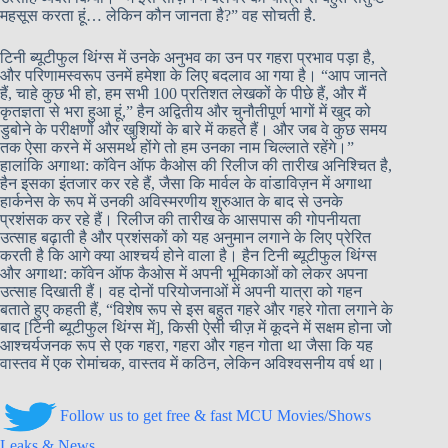
महसूस करता हूं… लेकिन कौन जानता है?” वह सोचती है.
टिनी ब्यूटीफुल थिंग्स में उनके अनुभव का उन पर गहरा प्रभाव पड़ा है,
और परिणामस्वरूप उनमें हमेशा के लिए बदलाव आ गया है। “आप जानते
हैं, चाहे कुछ भी हो, हम सभी 100 प्रतिशत लेखकों के पीछे हैं, और मैं
कृतज्ञता से भरा हुआ हूं,” हैन अद्वितीय और चुनौतीपूर्ण भागों में खुद को
डुबोने के परीक्षणों और खुशियों के बारे में कहते हैं। और जब वे कुछ समय
तक ऐसा करने में असमर्थ होंगे तो हम उनका नाम चिल्लाते रहेंगे।”
हालांकि अगाथा: कॉवेन ऑफ कैओस की रिलीज की तारीख अनिश्चित है,
हैन इसका इंतजार कर रहे हैं, जैसा कि मार्वल के वांडाविज़न में अगाथा
हार्कनेस के रूप में उनकी अविस्मरणीय शुरुआत के बाद से उनके
प्रशंसक कर रहे हैं। रिलीज की तारीख के आसपास की गोपनीयता
उत्साह बढ़ाती है और प्रशंसकों को यह अनुमान लगाने के लिए प्रेरित
करती है कि आगे क्या आश्चर्य होने वाला है। हैन टिनी ब्यूटीफुल थिंग्स
और अगाथा: कॉवेन ऑफ कैओस में अपनी भूमिकाओं को लेकर अपना
उत्साह दिखाती हैं। वह दोनों परियोजनाओं में अपनी यात्रा को गहन
बताते हुए कहती हैं, “विशेष रूप से इस बहुत गहरे और गहरे गोता लगाने के
बाद [टिनी ब्यूटीफुल थिंग्स में], किसी ऐसी चीज़ में कूदने में सक्षम होना जो
आश्चर्यजनक रूप से एक गहरा, गहरा और गहन गोता था जैसा कि यह
वास्तव में एक रोमांचक, वास्तव में कठिन, लेकिन अविश्वसनीय वर्ष था।
Follow us to get free & fast MCU Movies/Shows
Leaks & News