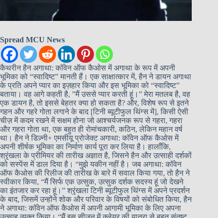
Spread MCU News
कैथरीन हैन अगाथा: कॉवेन ऑफ कैओस में अगाथा के रूप में अपनी
भूमिका को “स्वादिष्ट” मानती हैं। एक साक्षात्कार में, हैन ने डायन अगाथा
के प्रति अपने प्यार का इज़हार किया और इस भूमिका को “स्वादिष्ट”
बताया। वह आगे कहती है, ”मैं उससे प्यार करती हूं।” मेरा मतलब है, वह
एक डायन है, तो इससे बेहतर क्या हो सकता है? और, विशेष रूप से इतने
गहन और गहरे गोता लगाने के बाद [टिनी ब्यूटीफुल थिंग्स में], किसी ऐसी
चीज़ में कदम रखने में सक्षम होना जो आश्चर्यजनक रूप से गहरा, गहरा
और गहरा गोता था, एक बहुत ही रोमांचकारी, कठिन, लेकिन महान वर्ष
था। हैन ने डिज़्नी+ एमसीयू प्रोजेक्ट अगाथा: कॉवेन ऑफ कैओस में
अपनी शीर्षक भूमिका का निर्माण कार्य पूरा कर लिया है। हालाँकि,
श्रृंखला के प्रीमियर की तारीख अज्ञात है, जिसने हैन और उत्साही दर्शकों
को सस्पेंस में डाल दिया है। “मुझे यकीन नहीं है। जब अगाथा: कॉवेन
ऑफ कैओस की रिलीज की तारीख के बारे में सवाल किया गया, तो हैन ने
स्वीकार किया, “मैं सिर्फ एक उत्सुक, उत्सुक दर्शक सदस्य हूं जो देखने
का इंतजार कर रहा हूं।” श्रृंखला टिनी ब्यूटीफुल थिंग्स में अपने प्रदर्शन
के बाद, जिसमें उन्होंने शोक और परिवार के विषयों को संबोधित किया, हैन
ने अगाथा: कॉवेन ऑफ कैओस में अपनी आगामी भूमिका के लिए अपना
उत्साह व्यक्त किया। “मैं इस सीज़न में क्लेयर की यात्रा से बहुत संतुष्ट