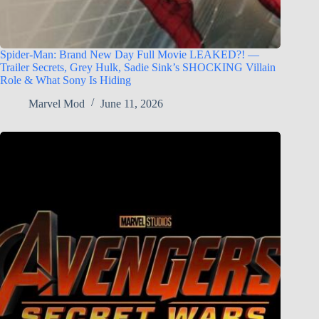
Spider-Man: Brand New Day Full Movie LEAKED?! —
Trailer Secrets, Grey Hulk, Sadie Sink’s SHOCKING Villain
Role & What Sony Is Hiding
Marvel Mod
June 11, 2026