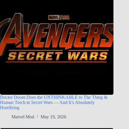
Doctor Doom Does the UNTHINKABLE to The Thing &
Human Torch in Secret Wars — And It’s Absolutely
Horrifying
Marvel Mod
May 19, 2026