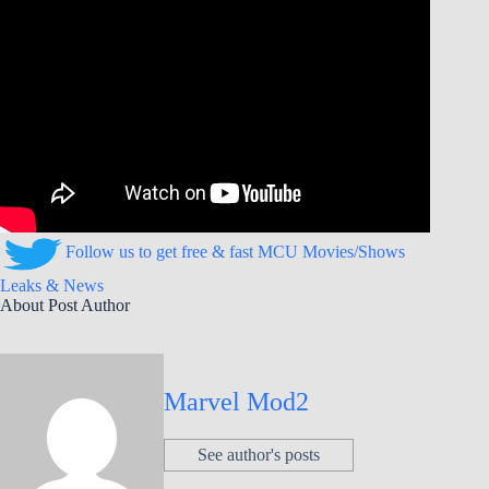
Follow us to get free & fast MCU Movies/Shows
Leaks & News
About Post Author
Marvel Mod2
See author's posts