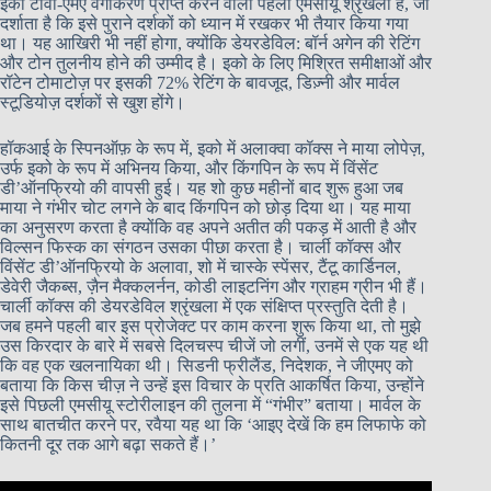
इको टीवी-एमए वर्गीकरण प्राप्त करने वाली पहली एमसीयू श्रृंखला है, जो
दर्शाता है कि इसे पुराने दर्शकों को ध्यान में रखकर भी तैयार किया गया
था। यह आखिरी भी नहीं होगा, क्योंकि डेयरडेविल: बॉर्न अगेन की रेटिंग
और टोन तुलनीय होने की उम्मीद है। इको के लिए मिश्रित समीक्षाओं और
रॉटेन टोमाटोज़ पर इसकी 72% रेटिंग के बावजूद, डिज़्नी और मार्वल
स्टूडियोज़ दर्शकों से खुश होंगे।
हॉकआई के स्पिनऑफ़ के रूप में, इको में अलाक्वा कॉक्स ने माया लोपेज़,
उर्फ ​​इको के रूप में अभिनय किया, और किंगपिन के रूप में विंसेंट
डी’ऑनफ्रियो की वापसी हुई। यह शो कुछ महीनों बाद शुरू हुआ जब
माया ने गंभीर चोट लगने के बाद किंगपिन को छोड़ दिया था। यह माया
का अनुसरण करता है क्योंकि वह अपने अतीत की पकड़ में आती है और
विल्सन फिस्क का संगठन उसका पीछा करता है। चार्ली कॉक्स और
विंसेंट डी’ऑनफ्रियो के अलावा, शो में चास्के स्पेंसर, टैंटू कार्डिनल,
डेवेरी जैकब्स, ज़ैन मैक्कलर्नन, कोडी लाइटनिंग और ग्राहम ग्रीन भी हैं।
चार्ली कॉक्स की डेयरडेविल श्रृंखला में एक संक्षिप्त प्रस्तुति देती है।
जब हमने पहली बार इस प्रोजेक्ट पर काम करना शुरू किया था, तो मुझे
उस किरदार के बारे में सबसे दिलचस्प चीजें जो लगीं, उनमें से एक यह थी
कि वह एक खलनायिका थी। सिडनी फ्रीलैंड, निदेशक, ने जीएमए को
बताया कि किस चीज़ ने उन्हें इस विचार के प्रति आकर्षित किया, उन्होंने
इसे पिछली एमसीयू स्टोरीलाइन की तुलना में “गंभीर” बताया। मार्वल के
साथ बातचीत करने पर, रवैया यह था कि ‘आइए देखें कि हम लिफाफे को
कितनी दूर तक आगे बढ़ा सकते हैं।’