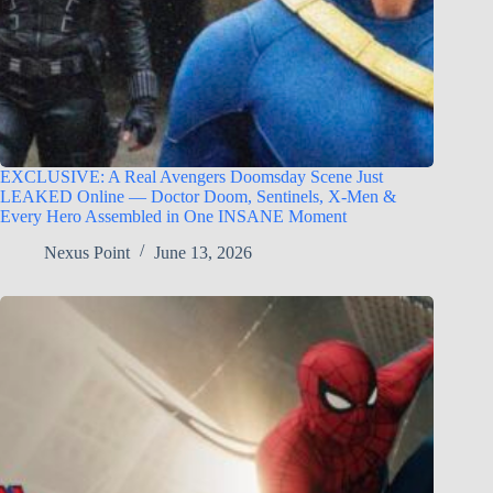
EXCLUSIVE: A Real Avengers Doomsday Scene Just
LEAKED Online — Doctor Doom, Sentinels, X-Men &
Every Hero Assembled in One INSANE Moment
Nexus Point
June 13, 2026