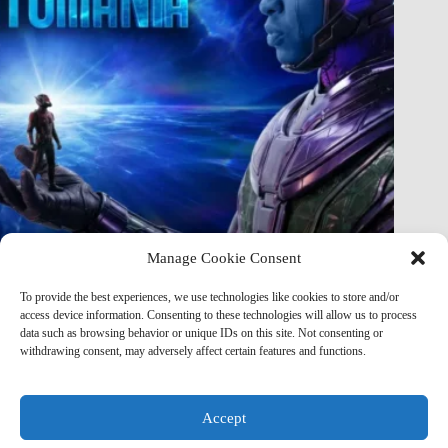
Manage Cookie Consent
Marvel Almost Broke the MCU: The Shocking Original Plans
To provide the best experiences, we use technologies like cookies to store and/or
for Kang in Quantumania That Were Never Released
access device information. Consenting to these technologies will allow us to process
data such as browsing behavior or unique IDs on this site. Not consenting or
Marvel Mod
May 21, 2026
withdrawing consent, may adversely affect certain features and functions.
Accept