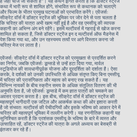
है जहां चीजें जा सकती हैं”। यह कथन इंगित करता है कि डॉक्टर स्ट्रेंज
कथा में भारी रूप से शामिल होंगे, संभावित रूप से कथानक को चलाएंगे
और फिल्म के भीतर प्रमुख घटनाओं को प्रभावित करेंगे। एवेंजर्सः
सीक्रेट वॉर्स में डॉक्टर स्ट्रेंज की भूमिका पर जोर देने से पता चलता है
कि चरित्र की यात्रा अभी खत्म नहीं हुई है और वह एमसीयू की व्यापक
कहानी का अभिन्न अंग बने रहेंगे। इसमें मल्टीवर्स में गहराई से खोज करना
शामिल हो सकता है, जिसे डॉक्टर स्ट्रेंज इन द मल्टीवर्स ऑफ मैडनेस में
पेश किया गया था, और उन रहस्यमय तत्वों पर आगे विस्तार करना जो
चरित्र मेज पर लाता है।
एवेंजर्सः सीक्रेट वॉर्स में डॉक्टर स्ट्रेंज को प्रमुखता से प्रदर्शित करने
का निर्णय, जबकि एवेंजर्सः डूम्सडे से उन्हें हटा दिया गया, मार्वल
स्टूडियोज की सावधानीपूर्वक योजना और दूरदर्शिता को दर्शाता है। ऐसा
करके, वे दर्शकों को उनकी उपस्थिति से अधिक संतृप्त किए बिना एमसीयू
में चरित्र की प्रासंगिकता और महत्व को बनाए रख सकते हैं। यह
विभिन्न नायकों के बीच स्क्रीन समय के अधिक संतुलित वितरण की भी
अनुमति देता है, जो एवेंजर्सः डूम्सडे में कम ज्ञात पात्रों को चमकने का
अवसर प्रदान करता है। इस बीच, सीक्रेट वॉर्स में डॉक्टर स्ट्रेंज की
महत्वपूर्ण भागीदारी एक जटिल और आकर्षक कथा की ओर इशारा करती
है जो संभवतः मल्टीवर्स की पेचीदगियों और इसके भविष्य को आकार देने में
चरित्र की महत्वपूर्ण भूमिका में तल्लीन करेगी। यह रणनीतिक कहानी यह
सुनिश्चित करती है कि प्रशंसक एमसीयू के भविष्य के बारे में व्यस्त और
उत्साहित रहें, डॉक्टर स्ट्रेंज की यात्रा के अगले अध्याय का बेसब्री से
इंतजार कर रहे हैं।