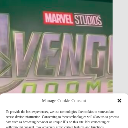
Manage Cookie Consent
FULL Avengers: Doomsday Story Just Leaked — Plot
To provide the best experiences, we use technologies like cookies to store and/or
Breakdown & Analysis
access device information. Consenting to these technologies will allow us to process
data such as browsing behavior or unique IDs on this site. Not consenting or
Marvel Mod
May 8, 2026
withdrawing consent, may adversely affect certain features and functions.