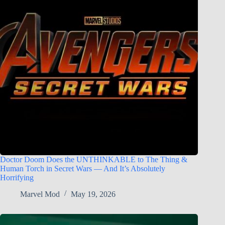
Doctor Doom Does the UNTHINKABLE to The Thing &
Human Torch in Secret Wars — And It’s Absolutely
Horrifying
Marvel Mod
May 19, 2026