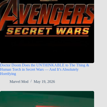
Doctor Doom Does the UNTHINKABLE to The Thing &
Human Torch in Secret Wars — And It’s Absolutely
Horrifying
Marvel Mod
May 19, 2026