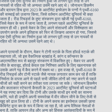
जिससे एक ऐसी दुनिया का निर्माण हुआ जो लगभग पूरी तरह से उन
नायकों से रहित थी जो अन्यथा उसमें रहने आए थे। जोनाथन हिकमैन
और ब्रायन हिच द्वारा 2023 के अल्टीमेट इनवेज़न के पन्नों ने पृथ्वी-6160
की सच्चाई को उजागर किया, जिसे वर्तमान अल्टीमेट यूनिवर्स भी कहा
जाता है। रीड रिचर्ड्स के दुष्ट संस्करण द्वारा खोजी गई पृथ्वी-6160,
जिसे मेकर के रूप में जाना जाता है, लगभग पहले अल्टीमेट यूनिवर्स के
समान ही थी। इससे मेकर के लिए अपने संसाधनों और विशेषज्ञता का
उपयोग करके अपने इतिहास को फिर से लिखना आसान हो गया, जिससे
एक ऐसी दुनिया का निर्माण हुआ जो लगभग पूरी तरह से उन नायकों से
रहित थी जो अन्यथा उसमें रहने आए थे।
अपने प्रयासों के दौरान, मेकर ने टोनी स्टार्क के पिता हॉवर्ड स्टार्क की
सहायता ली, जो इस वैकल्पिक ब्रह्मांड में, कांग द कॉन्करर के
अप्रत्याशित रूप से बहादुर संस्करण में विकसित हुए। मेकर पर अपनी
जीत के बावजूद, हॉवर्ड केवल एक निश्चित अवधि के लिए खलनायक को
उसके अपने गढ़ में कैद करने में सक्षम था। इस वजह से, पृथ्वी-6160 के
रीड रिचर्ड्स और टोनी स्टार्क जैसे नायक लगातार काम कर रहे हैं ताकि
निर्माता के वापस आने से पहले सभी जीवित लोगों को नष्ट करने से पहले
चीजों को सही करने का तरीका पता लगाया जा सके। जोनाथन हिकमैन
और कलाकार स्टेफानो कैसली के 2023 अल्टीमेट यूनिवर्स की घटनाओं
ने यह स्पष्ट कर दिया कि टोनी और उसके साथी इन सभी का सामना
करेंगे, भले ही उन्होंने अपनी समयरेखा में वीर जीवन जीने के लिए तेजी से
खुद को ढाल लिया हो। टोनी के अपने कवच का इस्तेमाल उसकी छाया
कैबिनेट द्वारा बम के रूप में किया जा रहा है, जो अन्य वैश्विक नेताओं से
बना है, ताकि आयरन लैड और अन्य को हिंसक आतंकवादियों के रूप में