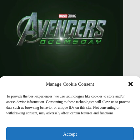
Manage Cookie Consent
Finally Figured Out How EVERYTHING CONNECTS In
To provide the best experiences, we use technologies like cookies to store and/or
Avengers Doomsday!
access device information. Consenting to these technologies will allow us to process
data such as browsing behavior or unique IDs on this site. Not consenting or
Marvel Mod
May 8, 2026
withdrawing consent, may adversely affect certain features and functions.
Accept