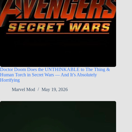
Doctor Doom Does the UNTHINKABLE to The Thing &
Human Torch in Secret Wars — And It’s Absolutely
Horrifying
Marvel Mod
May 19, 2026