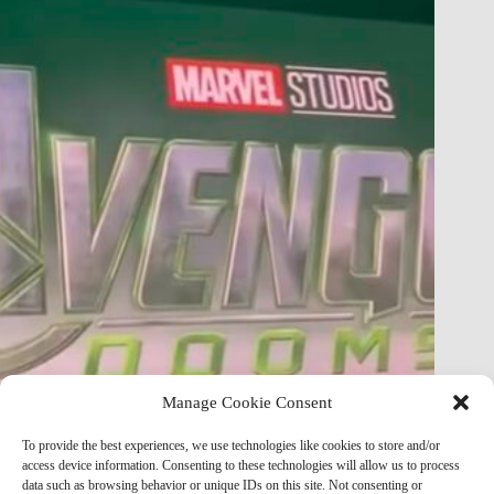
Manage Cookie Consent
FULL Avengers: Doomsday Story Just Leaked — Plot
To provide the best experiences, we use technologies like cookies to store and/or
Breakdown & Analysis
access device information. Consenting to these technologies will allow us to process
data such as browsing behavior or unique IDs on this site. Not consenting or
Marvel Mod
May 8, 2026