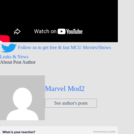
Follow us to get free & fast MCU Movies/Shows
Leaks & News
About Post Author
Marvel Mod2
See author's posts