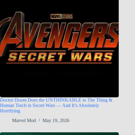
Doctor Doom Does the UNTHINKABLE to The Thing &
Human Torch in Secret Wars — And It’s Absolutely
Horrifying
Marvel Mod
May 19, 2026