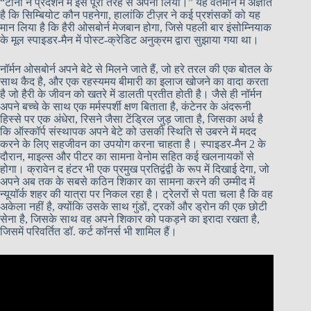
“टोनी ने प्रदर्शन में इसे पूरी तरह से अपना लिया।” यह वर्तमान में अज्ञात
है कि सिम्बियोट कौन पहनेगा, हालांकि टीज़र ने कई प्रशंसकों को यह
मान लिया है कि हैरी ओसबोर्न मेजबान होगा, जिसे पहली बार इंसोम्नियाक
के मूल स्पाइडर-मैन में पोस्ट-क्रेडिट अनुक्रम द्वारा सुझाया गया था।
नॉर्मन ओसबोर्न अपने बेटे से मिलने जाते हैं, जो हरे तरल की एक बोतल के
साथ कैद है, और एक रहस्यमय बीमारी का इलाज खोजने का वादा करता
है जो हैरी के जीवन को खतरे में डालती प्रतीत होती है। जैसे ही नॉर्मन
अपने बच्चे के साथ एक मर्मस्पर्शी क्षण बिताता है, कंटेनर के अंदरूनी
हिस्से पर एक अंधेरा, रिसने जैसा टेंड्रिल जुड़ जाता है, जिसका अर्थ है
कि ऑस्कॉर्प संस्थापक अपने बेटे को उसकी स्थिति से उबरने में मदद
करने के लिए सहजीवन का उपयोग करना चाहता है। स्पाइडर-मैन 2 के
दौरान, माइल्स और पीटर का सामना वेनोम सहित कई खलनायकों से
होगा। क्रावेन द हंटर भी एक प्रमुख प्रतिद्वंद्वी के रूप में दिखाई देगा, जो
अपने अब तक के सबसे कठिन शिकार का सामना करने की उम्मीद में
न्यूयॉर्क शहर की यात्रा पर निकल रहा है। ट्रेलरों से पता चला है कि वह
अकेला नहीं है, क्योंकि उसके साथ गुंडों, ट्रकों और ड्रोन की एक छोटी
सेना है, जिसके साथ वह अपने शिकार को पकड़ने का इरादा रखता है,
जिसमें परिवर्तित डॉ. कर्ट कॉनर्स भी शामिल हैं।