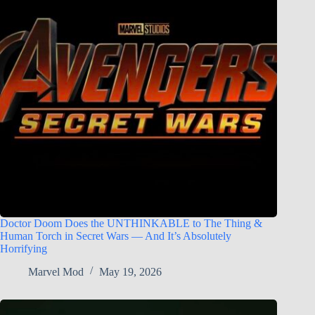
Doctor Doom Does the UNTHINKABLE to The Thing &
Human Torch in Secret Wars — And It’s Absolutely
Horrifying
Marvel Mod
May 19, 2026