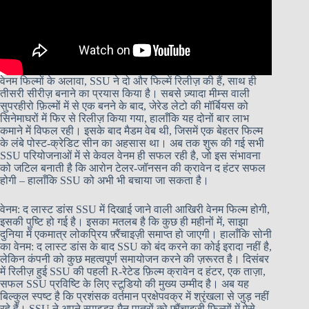
वेनम फिल्मों के अलावा, SSU ने दो और फिल्में रिलीज़ की हैं, साथ ही
तीसरी सीरीज़ बनाने का प्रयास किया है। सबसे ज़्यादा मीम्स वाली
सुपरहीरो फ़िल्मों में से एक बनने के बाद, जेरेड लेटो की मॉर्बियस को
सिनेमाघरों में फिर से रिलीज़ किया गया, हालाँकि यह दोनों बार लाभ
कमाने में विफल रही। इसके बाद मैडम वेब थी, जिसमें एक बेहतर फिल्म
के लंबे पोस्ट-क्रेडिट सीन का अहसास था। अब तक शुरू की गई सभी
SSU परियोजनाओं में से केवल वेनम ही सफल रही है, जो इस संभावना
को जटिल बनाती है कि आरोन टेलर-जॉनसन की क्रावेन द हंटर सफल
होगी – हालाँकि SSU को अभी भी बचाया जा सकता है।
वेनम: द लास्ट डांस SSU में दिखाई जाने वाली आखिरी वेनम फिल्म होगी,
इसकी पुष्टि हो गई है। इसका मतलब है कि कुछ ही महीनों में, साझा
दुनिया में एकमात्र लोकप्रिय फ़्रैंचाइज़ी समाप्त हो जाएगी। हालाँकि सोनी
का वेनम: द लास्ट डांस के बाद SSU को बंद करने का कोई इरादा नहीं है,
लेकिन कंपनी को कुछ महत्वपूर्ण समायोजन करने की ज़रूरत है। दिसंबर
में रिलीज़ हुई SSU की पहली R-रेटेड फ़िल्म क्रावेन द हंटर, एक ताज़ा,
सफल SSU प्रविष्टि के लिए स्टूडियो की मुख्य उम्मीद है। अब यह
बिल्कुल स्पष्ट है कि प्रशंसक वर्तमान प्रक्षेपवक्र में श्रृंखला से जुड़ नहीं
रहे हैं। SSU ने अपने स्पाइडर-मैन पात्रों को फ़्रैंचाइज़ी फ़िल्मों में ऐसे