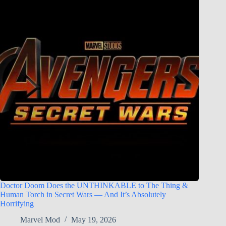
Doctor Doom Does the UNTHINKABLE to The Thing &
Human Torch in Secret Wars — And It’s Absolutely
Horrifying
Marvel Mod
May 19, 2026