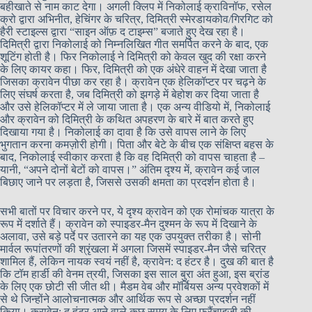
बहीखाते से नाम काट देगा। अगली क्लिप में निकोलाई क्राविनॉफ, रसेल
क्रो द्वारा अभिनीत, हेचिंगर के चरित्र, दिमित्री स्मेरडायकोव/गिरगिट को
हैरी स्टाइल्स द्वारा “साइन ऑफ़ द टाइम्स” बजाते हुए देख रहा है।
दिमित्री द्वारा निकोलाई को निम्नलिखित गीत समर्पित करने के बाद, एक
शूटिंग होती है। फिर निकोलाई ने दिमित्री को केवल खुद की रक्षा करने
के लिए कायर कहा। फिर, दिमित्री को एक अंधेरे वाहन में देखा जाता है
जिसका क्रावेन पीछा कर रहा है। क्रावेन एक हेलिकॉप्टर पर चढ़ने के
लिए संघर्ष करता है, जब दिमित्री को झगड़े में बेहोश कर दिया जाता है
और उसे हेलिकॉप्टर में ले जाया जाता है। एक अन्य वीडियो में, निकोलाई
और क्रावेन को दिमित्री के कथित अपहरण के बारे में बात करते हुए
दिखाया गया है। निकोलाई का दावा है कि उसे वापस लाने के लिए
भुगतान करना कमज़ोरी होगी। पिता और बेटे के बीच एक संक्षिप्त बहस के
बाद, निकोलाई स्वीकार करता है कि वह दिमित्री को वापस चाहता है –
यानी, “अपने दोनों बेटों को वापस।” अंतिम दृश्य में, क्रावेन कई जाल
बिछाए जाने पर लड़ता है, जिससे उसकी क्षमता का प्रदर्शन होता है।
सभी बातों पर विचार करने पर, ये दृश्य क्रावेन को एक रोमांचक यात्रा के
रूप में दर्शाते हैं। क्रावेन को स्पाइडर-मैन दुश्मन के रूप में दिखाने के
अलावा, उसे बड़े पर्दे पर उतारने का यह एक उपयुक्त तरीका है। सोनी
मार्वल रूपांतरणों की श्रृंखला में अगला जिसमें स्पाइडर-मैन जैसे चरित्र
शामिल हैं, लेकिन नायक स्वयं नहीं है, क्रावेन: द हंटर है। दुख की बात है
कि टॉम हार्डी की वेनम त्रयी, जिसका इस साल बुरा अंत हुआ, इस ब्रांड
के लिए एक छोटी सी जीत थी। मैडम वेब और मॉर्बियस अन्य प्रवेशकों में
से थे जिन्होंने आलोचनात्मक और आर्थिक रूप से अच्छा प्रदर्शन नहीं
किया। क्रावेन: द हंटर आने वाले कुछ समय के लिए फ्रैंचाइज़ी की