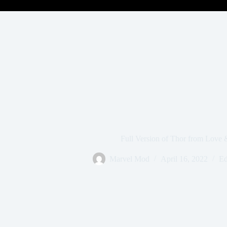
Full Version of Thor from Love
Marvel Mod
April 16, 2022
Ed