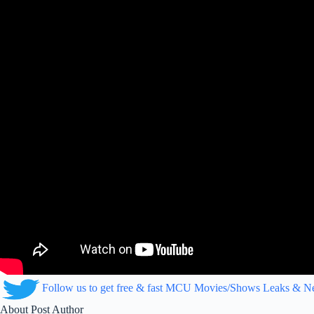
Follow us to get free & fast MCU Movies/Shows Leaks & 
About Post Author