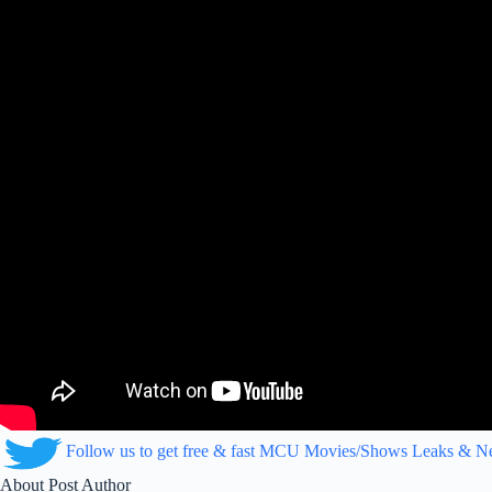
Follow us to get free & fast MCU Movies/Shows Leaks & 
About Post Author