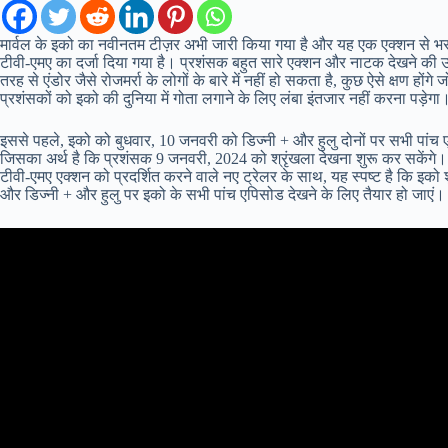
मार्वल के इको का नवीनतम टीज़र अभी जारी किया गया है और यह एक एक्शन से भरपूर
टीवी-एमए का दर्जा दिया गया है। प्रशंसक बहुत सारे एक्शन और नाटक देखने की उम्म
तरह से एंडोर जैसे रोजमर्रा के लोगों के बारे में नहीं हो सकता है, कुछ ऐसे क्षण 
प्रशंसकों को इको की दुनिया में गोता लगाने के लिए लंबा इंतजार नहीं करना पड़ेगा
इससे पहले, इको को बुधवार, 10 जनवरी को डिज्नी + और हुलु दोनों पर सभी पांच ए
जिसका अर्थ है कि प्रशंसक 9 जनवरी, 2024 को श्रृंखला देखना शुरू कर सकेंगे। य
टीवी-एमए एक्शन को प्रदर्शित करने वाले नए ट्रेलर के साथ, यह स्पष्ट है कि इक
और डिज्नी + और हुलु पर इको के सभी पांच एपिसोड देखने के लिए तैयार हो जाएं।