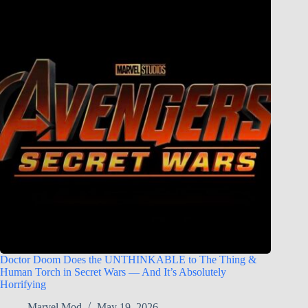
Doctor Doom Does the UNTHINKABLE to The Thing &
Human Torch in Secret Wars — And It’s Absolutely
Horrifying
Marvel Mod
May 19, 2026