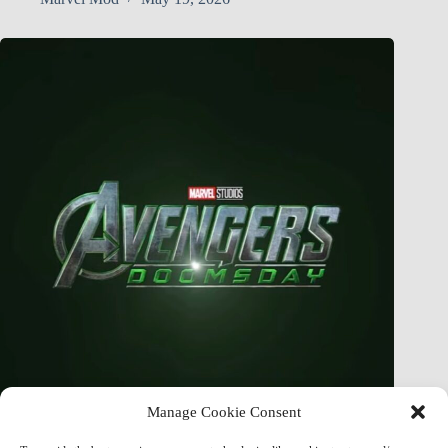
Manage Cookie Consent
Finally Figured Out How EVERYTHING CONNECTS In