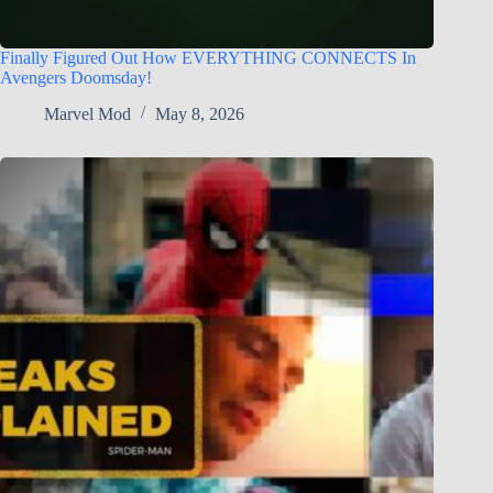
Finally Figured Out How EVERYTHING CONNECTS In
Avengers Doomsday!
Marvel Mod
May 8, 2026