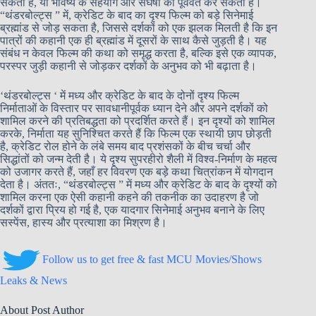
सकता है, या भविष्य के सहयोग और संघर्षों को पूर्ववत कर सकता है।
“थंडरबोल्ट्स ” में, क्रेडिट के बाद का दृश्य फिल्म को बड़े सिनेमाई
ब्रह्मांड से जोड़ सकता है, जिससे दर्शकों को एक झलक मिलती है कि इन
पात्रों की कहानी एक ही ब्रह्मांड में दूसरों के साथ कैसे जुड़ती है। यह
संबंध न केवल फिल्म की कथा को समृद्ध करता है, बल्कि इसे एक व्यापक,
परस्पर जुड़ी कहानी से जोड़कर दर्शकों के अनुभव को भी बढ़ाता है।
‘थंडरबोल्ट्स ‘ में मध्य और क्रेडिट के बाद के दोनों दृश्य फिल्म
निर्माताओं के विस्तार पर सावधानीपूर्वक ध्यान देने और अपने दर्शकों को
शामिल करने की प्रतिबद्धता को प्रदर्शित करते हैं। इन दृश्यों को शामिल
करके, निर्माता यह सुनिश्चित करते हैं कि फिल्म एक स्थायी छाप छोड़ती
है, क्रेडिट रोल होने के लंबे समय बाद प्रशंसकों के बीच चर्चा और
सिद्धांतों को जन्म देती है। ये दृश्य सुपरहीरो शैली में विश्व-निर्माण के महत्व
को उजागर करते हैं, जहाँ हर विवरण एक बड़े कथा चित्रांकन में योगदान
देता है। अंततः, “थंडरबोल्ट्स ” में मध्य और क्रेडिट के बाद के दृश्यों को
शामिल करना एक ऐसी कहानी कहने की तकनीक का उदाहरण है जो
दर्शकों द्वारा प्रिय हो गई है, एक यादगार सिनेमाई अनुभव बनाने के लिए
सस्पेंस, हास्य और प्रत्याशा का मिश्रण है।
Follow us to get free & fast MCU Movies/Shows
Leaks & News
About Post Author