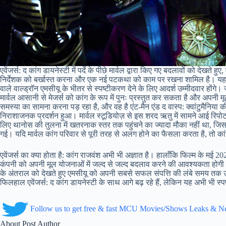
एवेंजर्स: द कांग डायनेस्टी में पर्दे के पीछे मार्वल द्वारा किए गए बदलावों को देख
निर्देशक को बर्खास्त करना और एक नई पटकथा को काम पर रखना शामिल है। यह संभ
वाले वाल्ड्रॉन एमसीयू के भीतर से स्पष्टीकरण देने के लिए आदर्श उम्मीदवार होंगे
मार्वल आसानी से मेजर्स को कांग के रूप में पुनः प्रस्तुत कर सकता है और अपनी मू
समस्या का सामना करना पड़ रहा है, और वह है एंट-मैन एंड द वास्प: क्वांटुम
निराशाजनक प्रदर्शन हुआ। मार्वल स्टूडियोज़ से इस शरद ऋतु में सामने आई रिपो
लिए थानोस की तुलना में खतरनाक स्तर तक पहुंचने का ज्यादा मौका नहीं था, जिस
गई। यदि मार्वल कांग परिवार से पूरी तरह से अलग होने का फैसला करता है, तो क
एवेंजर्स का क्या होता है: कांग राजवंश अभी भी अज्ञात है। हालाँकि फिल्म के मई 20
कंपनी को अपनी मूल योजनाओं में जल्द से जल्द बदलाव करने की आवश्यकता होगी। मा
के अंतराल को देखते हुए एमसीयू को अपनी सबसे सफल संपत्ति की लंबे समय तक उपे
फिलहाल एवेंजर्स: द कांग डायनेस्टी के साथ आगे बढ़ रहे हैं, लेकिन यह अभी भी स्पष्
Follow us to get free & fast MCU Movies/Shows Leaks & 
About Post Author