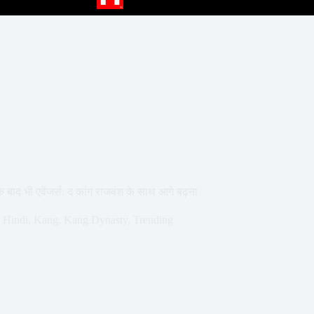
े बाद भी एवेंजर्स: द कांग राजवंश के साथ आगे बढ़ना
,
Hindi
,
Kang
,
Kang Dynasty
,
Trending