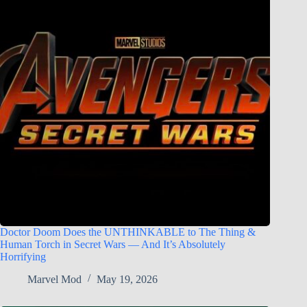
Doctor Doom Does the UNTHINKABLE to The Thing &
Human Torch in Secret Wars — And It’s Absolutely
Horrifying
Marvel Mod
May 19, 2026