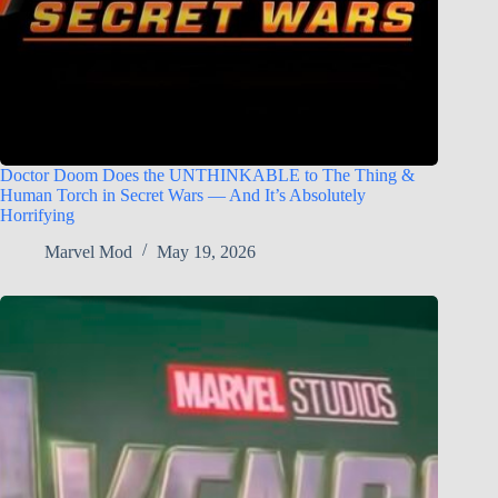
Doctor Doom Does the UNTHINKABLE to The Thing &
Human Torch in Secret Wars — And It’s Absolutely
Horrifying
Marvel Mod
May 19, 2026