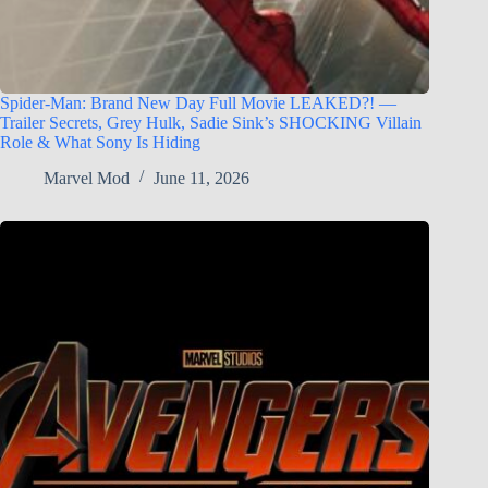
Spider-Man: Brand New Day Full Movie LEAKED?! —
Trailer Secrets, Grey Hulk, Sadie Sink’s SHOCKING Villain
Role & What Sony Is Hiding
Marvel Mod
June 11, 2026