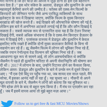
मेरा मानना ​​है कि हर चीज़ का आपस में जुड़ा होना ही इसे एक बेहतरीन
रूप देता है।” इस थोर संकेत के अलावा, डेडपूल और वूल्वरिन के अन्य
महत्वपूर्ण कैमियो करने की उम्मीद है। फॉक्स की एक्स-मेन फिल्मों के
किरदारों को जेनिफर गार्नर जैसे अन्य प्रसिद्ध व्यक्तित्वों के साथ
इलेक्ट्रा के रूप में दिखाया जाएगा, क्योंकि फिल्म के मुख्य किरदार
ब्रह्मांड की खोज करते हैं। कई दिखावे की औपचारिक घोषणा की गई है,
लेकिन इस बारे में अनगिनत अटकलें लगाई गई हैं कि और कौन दिखाई दे
सकता है। सबसे व्यापक रूप से प्रसारित दावा यह है कि टेलर स्विफ्ट
दिखाई देंगी, सबसे अधिक संभावना है कि वे एक्स-मेन किरदार डैज़लर के
रूप में दिखाई देंगी। प्रशंसक वास्तव में डेडपूल और वूल्वरिन में केवल
इसलिए रुचि रखते हैं क्योंकि दोनों मुख्य कलाकार कैमियो के बिना भी
सहयोग कर रहे हैं। ह्यू जैकमैन फिल्म में लोगन की भूमिका निभा रहे हैं,
जबकि रयान रेनॉल्ड्स वेड विल्सन की भूमिका निभा रहे हैं। जब
अवधारणा मूल रूप से सामने आई, तो लोग आश्चर्यचकित थे क्योंकि
जैकमैन ने पहले ही वूल्वरिन चरित्र से अपनी सेवानिवृत्ति की घोषणा कर
दी थी। 2017 में लोगान के बाद, उन्होंने रिटायर होने का फैसला किया,
लेकिन अंततः डेडपूल और वूल्वरिन के बारे में उनके मन में दूसरे विचार
आए। “मैं एक ऐसे बिंदु पर पहुँच गया था, जब शायद दस साल पहले, मैंने
सोचा, मैं इसका आनंद नहीं ले रहा हूँ। यह चुभता था। नौकरी से अपने
मूल वापसी के बारे में, जैकमैन ने लोगों को बताया कि यह मुश्किल था।
“मैंने ब्रेक लेने के बाद से बहुत नृत्य किया है। मैं मंच पर प्रदर्शन कर रहा
हूँ। जब मैं इसमें वापस आया तो मुझे बहुत मज़ा आया।”
Follow us to get free & fast MCU Movies/Shows