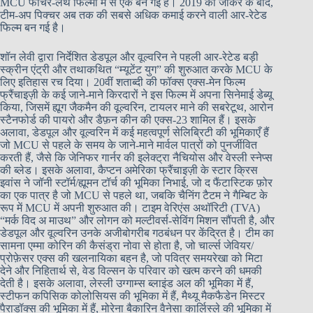
MCU फीचर-लेंथ फिल्मों में से एक बन गई है। 2019 की जोकर के बाद,
टीम-अप पिक्चर अब तक की सबसे अधिक कमाई करने वाली आर-रेटेड
फिल्म बन गई है।
शॉन लेवी द्वारा निर्देशित डेडपूल और वूल्वरिन ने पहली आर-रेटेड बड़ी
स्क्रीन एंट्री और तथाकथित “म्यूटेंट युग” की शुरुआत करके MCU के
लिए इतिहास रच दिया। 20वीं शताब्दी की फॉक्स एक्स-मेन फिल्म
फ्रैंचाइज़ी के कई जाने-माने किरदारों ने इस फिल्म में अपना सिनेमाई डेब्यू
किया, जिसमें ह्यूग जैकमैन की वूल्वरिन, टायलर माने की सबरेटूथ, आरोन
स्टैनफोर्ड की पायरो और डैफ़न कीन की एक्स-23 शामिल हैं। इसके
अलावा, डेडपूल और वूल्वरिन में कई महत्वपूर्ण सेलिब्रिटी की भूमिकाएँ हैं
जो MCU से पहले के समय के जाने-माने मार्वल पात्रों को पुनर्जीवित
करती हैं, जैसे कि जेनिफर गार्नर की इलेक्ट्रा नैचियोस और वेस्ली स्नेप्स
की ब्लेड। इसके अलावा, कैप्टन अमेरिका फ्रैंचाइज़ी के स्टार क्रिस
इवांस ने जॉनी स्टॉर्म/ह्यूमन टॉर्च की भूमिका निभाई, जो द फैंटास्टिक फ़ोर
का एक पात्र है जो MCU से पहले था, जबकि चैनिंग टैटम ने गैम्बिट के
रूप में MCU में अपनी शुरुआत की। टाइम वेरिएंस अथॉरिटी (TVA)
“मर्क विद अ माउथ” और लोगन को मल्टीवर्स-सेविंग मिशन सौंपती है, और
डेडपूल और वूल्वरिन उनके अजीबोगरीब गठबंधन पर केंद्रित है। टीम का
सामना एम्मा कोरिन की कैसंड्रा नोवा से होता है, जो चार्ल्स जेवियर/
प्रोफ़ेसर एक्स की खलनायिका बहन है, जो पवित्र समयरेखा को मिटा
देने और निहितार्थ से, वेड विल्सन के परिवार को खत्म करने की धमकी
देती है। इसके अलावा, लेस्ली उग्गाम्स ब्लाइंड अल की भूमिका में हैं,
स्टीफन कपिसिक कोलोसियस की भूमिका में हैं, मैथ्यू मैकफैडेन मिस्टर
पैराडॉक्स की भूमिका में हैं, मोरेना बैकारिन वैनेसा कार्लिस्ले की भूमिका में