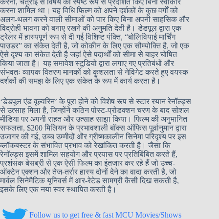
करना, चतुराई से विषय को स्पष्ट रूप से प्रदर्शित किए बिना स्वीकार
करना शामिल था। यह विधि फिल्म को अपने दर्शकों के कुछ वर्गों को
अलग-थलग करने वाली सीमाओं को पार किए बिना अपनी साहसिक और
विद्रोही भावना को बनाए रखने की अनुमति देती है। डेडपूल द्वारा एक
ट्रेलर में हास्यपूर्ण रूप से दी गई विशिष्ट पंक्ति, “बोलिवियाई मार्चिंग
पाउडर” का संकेत देती है, जो कोकीन के लिए एक सौम्योक्ति है, जो एक
ऐसे दृश्य का संकेत देती है जहां ऐसे पदार्थों को सीमा से बाहर घोषित
किया जाता है। यह समावेश स्टूडियो द्वारा लगाए गए प्रतिबंधों और
संभवतः व्यापक वितरण मानकों को कुशलता से नेविगेट करते हुए वयस्क
दर्शकों की समझ के लिए एक संकेत के रूप में कार्य करता है।
‘डेडपूल एंड वूल्वरिन’ के पूरा होने को विशेष रूप से स्टार रयान रेनॉल्ड्स
से उत्साह मिला है, जिन्होंने कठिन पोस्ट-प्रोडक्शन चरण के बाद सोशल
मीडिया पर अपनी राहत और उत्साह साझा किया। फिल्म की अनुमानित
सफलता, $200 मिलियन के प्रभावशाली बॉक्स ऑफिस पूर्वानुमान द्वारा
उजागर की गई, उच्च उम्मीदों और ग्रीष्मकालीन सिनेमा परिदृश्य पर इस
ब्लॉकबस्टर के संभावित प्रभाव को रेखांकित करती है। जैसा कि
रेनॉल्ड्स इसमें शामिल सहयोग और प्रयास पर प्रतिबिंबित करते हैं,
प्रशंसक बेसब्री से एक ऐसी फिल्म का इंतजार कर रहे हैं जो उच्च-
ऑक्टेन एक्शन और तेज-तर्रार हास्य दोनों देने का वादा करती है, जो
मार्वल सिनेमैटिक यूनिवर्स में आर-रेटेड सामग्री कैसी दिख सकती है,
इसके लिए एक नया स्वर स्थापित करती है।
Follow us to get free & fast MCU Movies/Shows