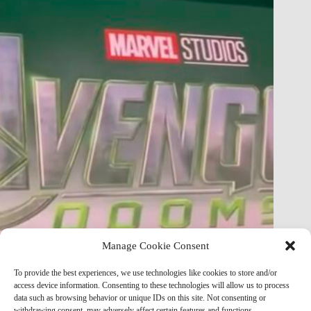
Manage Cookie Consent
FULL Avengers: Doomsday Story Just Leaked — Plot
To provide the best experiences, we use technologies like cookies to store and/or
Breakdown & Analysis
access device information. Consenting to these technologies will allow us to process
data such as browsing behavior or unique IDs on this site. Not consenting or
Marvel Mod
May 8, 2026
withdrawing consent, may adversely affect certain features and functions.