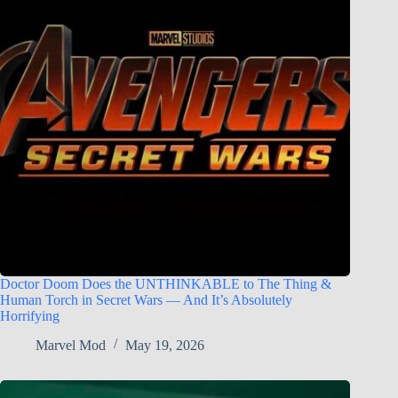
Doctor Doom Does the UNTHINKABLE to The Thing &
Human Torch in Secret Wars — And It’s Absolutely
Horrifying
Marvel Mod
May 19, 2026