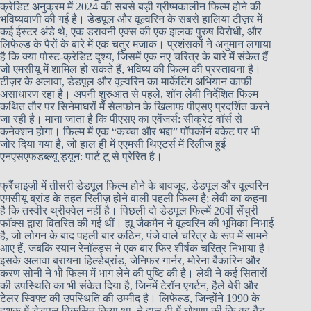
क्रेडिट अनुक्रम में 2024 की सबसे बड़ी ग्रीष्मकालीन फिल्म होने की
भविष्यवाणी की गई है। डेडपूल और वूल्वरिन के सबसे हालिया टीज़र में
कई ईस्टर अंडे थे, एक डरावनी एक्स की एक झलक पुरुष विरोधी, और
लिफेल्ड के पैरों के बारे में एक चतुर मजाक। प्रशंसकों ने अनुमान लगाया
है कि क्या पोस्ट-क्रेडिट दृश्य, जिसमें एक नए चरित्र के बारे में संकेत हैं
जो एमसीयू में शामिल हो सकते हैं, भविष्य की फिल्म की प्रस्तावना है।
टीज़र के अलावा, डेडपूल और वूल्वरिन का मार्केटिंग अभियान काफी
असाधारण रहा है। अपनी शुरुआत से पहले, शॉन लेवी निर्देशित फिल्म
कथित तौर पर सिनेमाघरों में सेलफोन के खिलाफ पीएसए प्रदर्शित करने
जा रही है। माना जाता है कि पीएसए का एवेंजर्स: सीक्रेट वॉर्स से
कनेक्शन होगा। फिल्म में एक “कच्चा और भद्दा” पॉपकॉर्न बकेट पर भी
जोर दिया गया है, जो हाल ही में एएमसी थिएटर्स में रिलीज हुई
एनएसएफडब्ल्यू ड्यून: पार्ट टू से प्रेरित है।
फ्रैंचाइज़ी में तीसरी डेडपूल फिल्म होने के बावजूद, डेडपूल और वूल्वरिन
एमसीयू ब्रांड के तहत रिलीज़ होने वाली पहली फिल्म है; लेवी का कहना
है कि तस्वीर थ्रीक्वेल नहीं है। पिछली दो डेडपूल फिल्में 20वीं सेंचुरी
फॉक्स द्वारा वितरित की गई थीं। ह्यू जैकमैन ने वूल्वरिन की भूमिका निभाई
है, जो लोगन के बाद पहली बार कठिन, पंजे वाले चरित्र के रूप में सामने
आए हैं, जबकि रयान रेनॉल्ड्स ने एक बार फिर शीर्षक चरित्र निभाया है।
इसके अलावा ब्रायना हिल्डेब्रांड, जेनिफर गार्नर, मोरेना बैकारिन और
करण सोनी ने भी फिल्म में भाग लेने की पुष्टि की है। लेवी ने कई सितारों
की उपस्थिति का भी संकेत दिया है, जिनमें टेरॉन एगर्टन, हैले बेरी और
टेलर स्विफ्ट की उपस्थिति की उम्मीद है। लिफेल्ड, जिन्होंने 1990 के
दशक में डेडपूल विकसित किया था, ने हाल ही में घोषणा की कि वह बैड