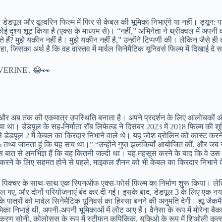
डपूल और वूल्वरिन फिल्म में फिर से केबल की भूमिका निभाएंगे या नहीं। ड्यून: पार्ट
ोई दृश्य शूट किया है (एक्स के माध्यम से)। “नहीं,” अभिनेता ने थ्रीक्वल में अपनी व
हैं? मुझे यकीन नहीं है। मुझे यकीन नहीं है,” उन्होंने टिप्पणी की। लेकिन जैसे ह
जिसका अर्थ है कि वह वास्तव में मार्वल सिनेमैटिक यूनिवर्स फिल्म में दिखाई दे स
LVERINE'. 😂👀
ी और अब तक की एकमात्र उपस्थिति बनाता है। अपने प्रदर्शन के लिए आलोचकों और
 गया था। डेडपूल के सह-निर्माता रॉब लिफेल्ड ने दिसंबर 2023 में 2018 फिल्म की शू
 से डेडपूल 2 में केबल का किरदार निभाने वाले थे। यह जोश ब्रोलिन को कास्ट कर
तथ्य जानता हूं कि यह सच था।” “उन्होंने गुप्त झलकियाँ आयोजित कीं, और जब स
इस बात से अनभिज्ञ हैं कि यह कितनी जल्दी था। यह महसूस करने के बाद कि वे उस त
त करने के लिए सहमत होने से पहले, माइकल शैनन को भी केबल का किरदार निभाने
 पिक्चर के साथ-साथ एक स्पिनऑफ एक्स-फोर्स फिल्म का निर्माण शुरू किया। लेकि
 मिल गए, और दोनों परियोजनाएं बंद कर दी गईं। इसके बाद, डेडपूल 3 के लिए एक नय
्रों को मार्वल सिनेमैटिक यूनिवर्स का हिस्सा बनने की अनुमति देगी। ह्यू जैकमैन
मिका निभाई थी, अपनी-अपनी भूमिकाओं में लौट आए हैं। वैनेसा के रूप में मोरेना ब
रूप में करण सोनी, कोलोसस के रूप में स्टीफन कपिकिक, युकिओ के रूप में शिओली कुत्स