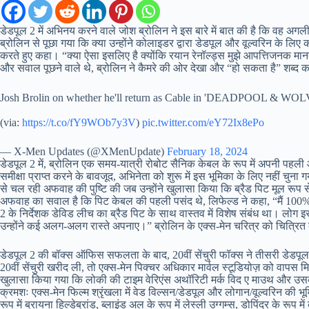
डेडपूल 2 में अभिनय करने वाले जोश ब्रोलिन ने इस बारे में बात की है कि वह अगली डे
ब्रोलिन से पूछा गया कि क्या उन्होंने कोलाइडर द्वारा डेडपूल और वूल्वरिन के लिए क
करते हुए कहा। “क्या ऐसा इसलिए है क्योंकि रयान रेनॉल्ड्स मुझे आपत्तिजनक मानते 
और सवाल पूछने वाले थे, ब्रोलिन ने कैमरे की ओर देखा और “हो सकता है” शब्द कहा, 
Josh Brolin on whether he'll return as Cable in 'DEADPOOL & WO
(via:
https://t.co/fY9WOb7y3V
)
pic.twitter.com/eY72Ix8ePo
— X-Men Updates (@XMenUpdate)
February 18, 2024
डेडपूल 2 में, ब्रोलिन एक समय-यात्री रोबोट सैनिक केबल के रूप में अपनी पहल
समीक्षा प्राप्त करने के बावजूद, अभिनेता को शुरू में इस भूमिका के लिए नहीं चुना
से चल रही अफवाह की पुष्टि की जब उन्होंने खुलासा किया कि ब्रैड पिट मूल रूप
अफवाह का सवाल है कि पिट केबल की पहली पसंद थे, लिफेल्ड ने कहा, “मैं 100% 
2 के निर्देशक डेविड लीच का ब्रैड पिट के साथ वास्तव में विशेष संबंध था। लोग 
उन्होंने कई अलग-अलग रास्ते अपनाए।” ब्रोलिन के एक्स-मेन चरित्र को चित्रि
डेडपूल 2 की बॉक्स ऑफिस सफलता के बाद, 20वीं सेंचुरी फॉक्स ने तीसरी डेडपूल
20वीं सेंचुरी खरीद ली, तो एक्स-मेन पिक्चर अधिकार मार्वल स्टूडियोज़ को वापस
खुलासा किया गया कि लोकी की टाइम वेरिएंस अथॉरिटी मर्क विद ए माउथ और उसके पात
क्रमशः एक्स-मेन फिल्म श्रृंखला में वेड विल्सन/डेडपूल और लोगान/वूल्वरिन की भू
रूप में ब्रायना हिल्डेब्रांड, ब्लाइंड अल के रूप में लेस्ली उग्गम्स, डोपिंदर के 