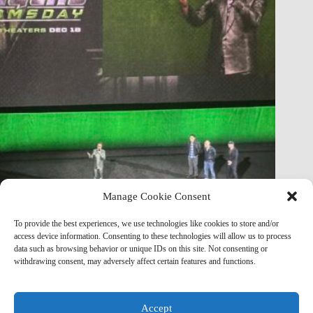
Manage Cookie Consent
Avengers: Doomsday — Full Plot Leak Breakdown: Act by
Act Spoilers, Doctor Doom’s Master Plan & Battleworld
To provide the best experiences, we use technologies like cookies to store and/or
Explained
access device information. Consenting to these technologies will allow us to process
data such as browsing behavior or unique IDs on this site. Not consenting or
Marvel Mod
April 19, 2026
withdrawing consent, may adversely affect certain features and functions.
Accept