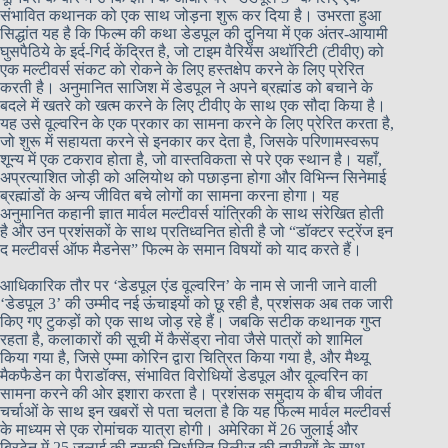
संभावित कथानक को एक साथ जोड़ना शुरू कर दिया है। उभरता हुआ
सिद्धांत यह है कि फिल्म की कथा डेडपूल की दुनिया में एक अंतर-आयामी
घुसपैठिये के इर्द-गिर्द केंद्रित है, जो टाइम वैरियेंस अथॉरिटी (टीवीए) को
एक मल्टीवर्स संकट को रोकने के लिए हस्तक्षेप करने के लिए प्रेरित
करती है। अनुमानित साजिश में डेडपूल ने अपने ब्रह्मांड को बचाने के
बदले में खतरे को खत्म करने के लिए टीवीए के साथ एक सौदा किया है।
यह उसे वूल्वरिन के एक प्रकार का सामना करने के लिए प्रेरित करता है,
जो शुरू में सहायता करने से इनकार कर देता है, जिसके परिणामस्वरूप
शून्य में एक टकराव होता है, जो वास्तविकता से परे एक स्थान है। यहाँ,
अप्रत्याशित जोड़ी को अलियोथ को पछाड़ना होगा और विभिन्न सिनेमाई
ब्रह्मांडों के अन्य जीवित बचे लोगों का सामना करना होगा। यह
अनुमानित कहानी ज्ञात मार्वल मल्टीवर्स यांत्रिकी के साथ संरेखित होती
है और उन प्रशंसकों के साथ प्रतिध्वनित होती है जो “डॉक्टर स्ट्रेंज इन
द मल्टीवर्स ऑफ मैडनेस” फिल्म के समान विषयों को याद करते हैं।
आधिकारिक तौर पर ‘डेडपूल एंड वूल्वरिन’ के नाम से जानी जाने वाली
‘डेडपूल 3’ की उम्मीद नई ऊंचाइयों को छू रही है, प्रशंसक अब तक जारी
किए गए टुकड़ों को एक साथ जोड़ रहे हैं। जबकि सटीक कथानक गुप्त
रहता है, कलाकारों की सूची में कैसेंड्रा नोवा जैसे पात्रों को शामिल
किया गया है, जिसे एम्मा कोरिन द्वारा चित्रित किया गया है, और मैथ्यू
मैकफैडेन का पैराडॉक्स, संभावित विरोधियों डेडपूल और वूल्वरिन का
सामना करने की ओर इशारा करता है। प्रशंसक समुदाय के बीच जीवंत
चर्चाओं के साथ इन खबरों से पता चलता है कि यह फिल्म मार्वल मल्टीवर्स
के माध्यम से एक रोमांचक यात्रा होगी। अमेरिका में 26 जुलाई और
ब्रिटेन में 25 जुलाई की इसकी निर्धारित रिलीज की तारीखों के साथ,