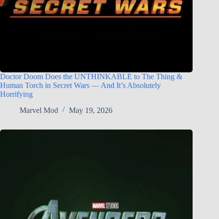
Doctor Doom Does the UNTHINKABLE to The Thing &
Human Torch in Secret Wars — And It’s Absolutely
Horrifying
Marvel Mod
May 19, 2026