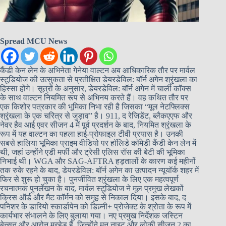
Spread MCU News
कैंडी केन लेन के अभिनेता गेनेया वाल्टन अब आधिकारिक तौर पर मार्वल
स्टूडियोज की उत्सुकता से प्रतीक्षित डेयरडेविल: बॉर्न अगेन श्रृंखला का
हिस्सा होंगे। सूत्रों के अनुसार, डेयरडेविल: बॉर्न अगेन में चार्ली कॉक्स
के साथ वाल्टन नियमित रूप से अभिनय करते हैं। वह कथित तौर पर
एक किशोर पत्रकार की भूमिका निभा रही है जिसका “मूल नेटफ्लिक्स
श्रृंखला के एक चरित्र से जुड़ाव” है। 911, द रेजिडेंट, ब्लैकएएफ और
नेवर हैव आई एवर सीजन 4 में पूर्व प्रदर्शन के बाद, नियमित श्रृंखला के
रूप में यह वाल्टन का पहला हाई-प्रोफाइल टीवी प्रयास है। उनकी
सबसे हालिया भूमिका प्राइम वीडियो पर हॉलिडे कॉमेडी कैंडी केन लेन में
थी, जहां उन्होंने एडी मर्फी और ट्रेसी एलिस रॉस की बेटी की भूमिका
निभाई थी। WGA और SAG-AFTRA हड़तालों के कारण कई महीनों
तक रुके रहने के बाद, डेयरडेविल: बॉर्न अगेन का उत्पादन न्यूयॉर्क शहर में
फिर से शुरू हो चुका है। पुनर्जीवित श्रृंखला के लिए एक महत्वपूर्ण
रचनात्मक पुनर्लेखन के बाद, मार्वल स्टूडियोज ने मूल प्रमुख लेखकों
क्रिस ऑर्ड और मैट कॉर्मन को समूह से निकाल दिया। इसके बाद, द
पनिशर के डारियो स्कार्डापेन को डिज़्नी+ प्रोजेक्ट के श्रोता के रूप में
कार्यभार संभालने के लिए बुलाया गया। नए प्रमुख निर्देशक जस्टिन
बेन्सन और आरोन मूरहेड हैं, जिन्होंने मून नाइट और लोकी सीज़न 2 का