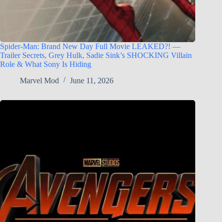
Spider-Man: Brand New Day Full Movie LEAKED?! —
Trailer Secrets, Grey Hulk, Sadie Sink’s SHOCKING Villain
Role & What Sony Is Hiding
Marvel Mod
June 11, 2026