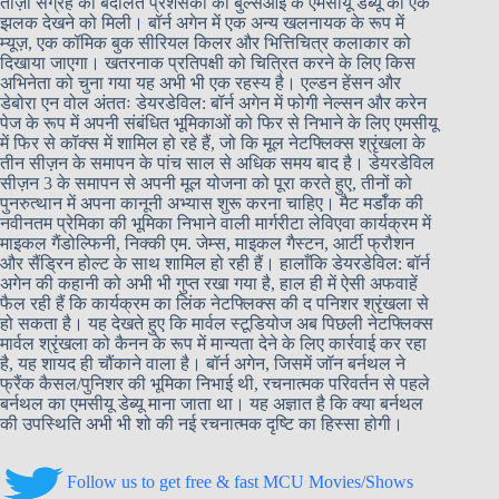
ताज़ा संग्रह की बदौलत प्रशंसकों को बुल्सआई के एमसीयू डेब्यू की एक
झलक देखने को मिली। बॉर्न अगेन में एक अन्य खलनायक के रूप में
म्यूज़, एक कॉमिक बुक सीरियल किलर और भित्तिचित्र कलाकार को
दिखाया जाएगा। खतरनाक प्रतिपक्षी को चित्रित करने के लिए किस
अभिनेता को चुना गया यह अभी भी एक रहस्य है। एल्डन हेंसन और
डेबोरा एन वोल अंततः डेयरडेविल: बॉर्न अगेन में फोगी नेल्सन और करेन
पेज के रूप में अपनी संबंधित भूमिकाओं को फिर से निभाने के लिए एमसीयू
में फिर से कॉक्स में शामिल हो रहे हैं, जो कि मूल नेटफ्लिक्स श्रृंखला के
तीन सीज़न के समापन के पांच साल से अधिक समय बाद है। डेयरडेविल
सीज़न 3 के समापन से अपनी मूल योजना को पूरा करते हुए, तीनों को
पुनरुत्थान में अपना कानूनी अभ्यास शुरू करना चाहिए। मैट मर्डॉक की
नवीनतम प्रेमिका की भूमिका निभाने वाली मार्गरीटा लेविएवा कार्यक्रम में
माइकल गैंडोल्फिनी, निक्की एम. जेम्स, माइकल गैस्टन, आर्टी फ्रौशन
और सैंड्रिन होल्ट के साथ शामिल हो रही हैं। हालाँकि डेयरडेविल: बॉर्न
अगेन की कहानी को अभी भी गुप्त रखा गया है, हाल ही में ऐसी अफवाहें
फैल रही हैं कि कार्यक्रम का लिंक नेटफ्लिक्स की द पनिशर श्रृंखला से
हो सकता है। यह देखते हुए कि मार्वल स्टूडियोज अब पिछली नेटफ्लिक्स
मार्वल श्रृंखला को कैनन के रूप में मान्यता देने के लिए कार्रवाई कर रहा
है, यह शायद ही चौंकाने वाला है। बॉर्न अगेन, जिसमें जॉन बर्नथल ने
फ्रैंक कैसल/पुनिशर की भूमिका निभाई थी, रचनात्मक परिवर्तन से पहले
बर्नथल का एमसीयू डेब्यू माना जाता था। यह अज्ञात है कि क्या बर्नथल
की उपस्थिति अभी भी शो की नई रचनात्मक दृष्टि का हिस्सा होगी।
Follow us to get free & fast MCU Movies/Shows