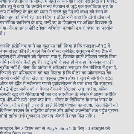
क्योंकि वह ताकत के मामले में बहुत अधिक शारीरिक प्रतिद्वंद्वी है। पैक्वेट
और च्यू ने कहा कि उन्होंने मानव मेज़बान से जुड़े एक अलौकिक सूट के
रूप में चरित्र के द्वंद्व को ध्यान में रखते हुए गेम की कथा को वेनम के
डिज़ाइन को निर्धारित करने दिया। इंतिहार ने कहा कि टोनी टॉड की
प्रारंभिक कास्टिंग के बाद, उन्हें च्यू के डिज़ाइन पर अधिक विश्वास हो
गया और फ़ाइनल डेस्टिनेशन अभिनेता प्रभावी ढंग से बंधन का प्रतीक
है।
जबकि इंसोम्नियाक ने यह खुलासा नहीं किया है कि स्पाइडर-मैन 2 में
वेनम होस्ट कौन है, पहले गेम के पोस्ट-क्रेडिट अनुक्रम में एक टैंक में
बेहोश हैरी ऑस्बॉर्ड को दिखाया गया है, जिसके काले टेंड्रिल उसके पिता
नॉर्मन की ओर फैले हुए हैं। स्टूडियो ने हाल ही में कहा कि मेजबान एडी
ब्रॉक नहीं है, जैसा कि अतीत में अधिकांश स्पाइडर-मैन मीडिया में हुआ है,
जिससे इस परिकल्पना को बल मिलता है कि पीटर का जीवनकाल का
सबसे करीबी दोस्त खेल का प्रमुख दुश्मन होगा। जून में सोनी के स्टेट
ऑफ प्ले इवेंट में नवीनतम गेमप्ले पूर्वावलोकन से पता चला कि स्पाइडर-
मैन 2 पीटर पार्कर को न केवल वेनम के खिलाफ खड़ा करेगा, बल्कि
उसकी खुद की नैतिकता भी जब वह सहजीवन के संपर्क में आएगा क्योंकि
यह धीरे-धीरे उसे भ्रष्ट कर देगा। पीटर के सिंबियोट के साथ समय के
दौरान, जो उसे पूरी तरह से काले विदेशी पोशाक पहनाएगा, खिलाड़ियों को
विभिन्न प्रकार के अद्वितीय कौशल और कॉम्बो तकनीकों तक पहुंच प्राप्त
होगी ताकि उन्हें मुकाबला टकराव जीतने में मदद मिल सके।
स्पाइडर-मैन 2 विशेष रूप से PlayStation 5 के लिए 20 अक्टूबर को
रिलीज़ किया जाएगा।