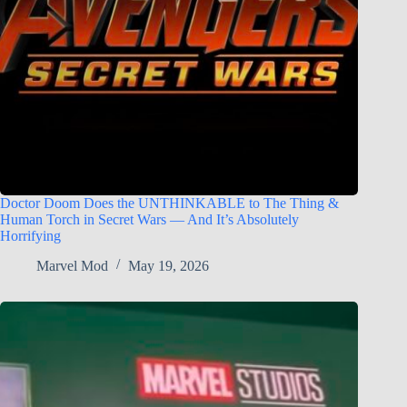
Doctor Doom Does the UNTHINKABLE to The Thing &
Human Torch in Secret Wars — And It’s Absolutely
Horrifying
Marvel Mod
May 19, 2026