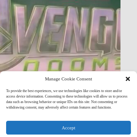
Manage Cookie Consent
FULL Avengers: Doomsday Story Just Leaked — Plot
To provide the best experiences, we use technologies like cookies to store and/or
Breakdown & Analysis
access device information. Consenting to these technologies will allow us to process
data such as browsing behavior or unique IDs on this site. Not consenting or
Marvel Mod
May 8, 2026
withdrawing consent, may adversely affect certain features and functions.
Accept