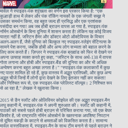
मार्वल ने स्पाइडर-पंक श्रृंखला का वर्णन इस प्रकार किया है: “एक
कुल्हाड़ी हाथ में लेकर और पंक रॉकिंग नायकों के एक जंगली समूह ने
उसका समर्थन किया, वह बहुत जल्द ही प्रसिद्ध और एक प्रशंसक
पसंदीदा बन गया! अब जब होबी ब्राउन वापस आ गया है, स्पाइडर-पंक
नॉर्मन ओसबोर्न के बिना दुनिया में शासन करता है! लेकिन यह कोई विजय
यात्रा नहीं है. जस्टिन हैमर और डॉक्टर ओटो ऑक्टेवियस के विचार
अलग-अलग हैं, जैसे दुनिया को बिल्कुल नए स्पाइडर-स्लेइंग सेंटिनल्स के
सामने पेश करना, जबकि होबी और अन्य लोग सभ्यता को बहाल करने के
लिए काम करते हैं। ज़िग्लर ने स्पाइडर-पंक ब्रह्मांड को फिर से देखने पर
अपना उत्साह व्यक्त करते हुए कहा, “जस्टिन के साथ अर्थ-138 में वापस
गोता लगाना और होबी और स्पाइडर-बैंड की दुनिया का और भी अधिक
अन्वेषण करना बहुत अच्छा लगता है।” “स्पाइडर-पंक कलाकारों में कुछ
नए पात्र शामिल हो रहे हैं, कुछ वास्तव में अद्भुत प्रतिपक्षी, और कुछ अन्य
अद्भुत चीजें जिन्हें मैं लोगों द्वारा देखने के लिए इंतजार नहीं कर सकता!
और निश्चित रूप से, एक स्पाइडर-पंक प्लेलिस्ट वॉल्यूम। 2 निश्चित रूप
से आ रहा है,” लेखक ने खुलासा किया।
2015 से डैन स्लॉट और ओलिवियर कोइपेल की एक अद्भुत स्पाइडर-मैन
लघु कहानी में, स्पाइडर-पंक ने अपनी शुरुआत की। स्लॉट की कहानी में,
पाठकों को सबसे पहले होबी ब्राउन से परिचित कराया गया, जो एक बेघर
किशोर है, जो राष्ट्रपति नॉर्मन ओसबोर्न के खतरनाक अपशिष्ट निपटान
से दूषित मकड़ी के काटने से क्षमताओं को विकसित करता है। सामान्य
मार्वल वास्तविकता में, स्पाइडर-मैन के साथ टीम बनाने से पहले ब्राउन ने