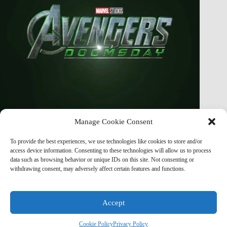
Manage Cookie Consent
Finally Figured Out How EVERYTHING CONNECTS In
To provide the best experiences, we use technologies like cookies to store and/or
Avengers Doomsday!
access device information. Consenting to these technologies will allow us to process
data such as browsing behavior or unique IDs on this site. Not consenting or
Marvel Mod
May 8, 2026
withdrawing consent, may adversely affect certain features and functions.
Accept
© 2026
Ideaxecution Technologies
|
Privacy Policy
|
Terms &
Cookie Policy
Privacy Policy