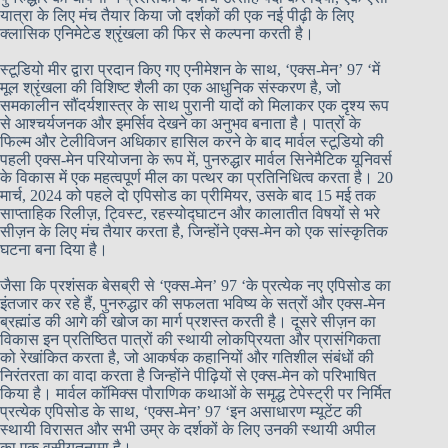
यात्रा के लिए मंच तैयार किया जो दर्शकों की एक नई पीढ़ी के लिए
क्लासिक एनिमेटेड श्रृंखला की फिर से कल्पना करती है।
स्टूडियो मीर द्वारा प्रदान किए गए एनीमेशन के साथ, ‘एक्स-मेन’ 97 ‘में
मूल श्रृंखला की विशिष्ट शैली का एक आधुनिक संस्करण है, जो
समकालीन सौंदर्यशास्त्र के साथ पुरानी यादों को मिलाकर एक दृश्य रूप
से आश्चर्यजनक और इमर्सिव देखने का अनुभव बनाता है। पात्रों के
फिल्म और टेलीविजन अधिकार हासिल करने के बाद मार्वल स्टूडियो की
पहली एक्स-मेन परियोजना के रूप में, पुनरुद्धार मार्वल सिनेमैटिक यूनिवर्स
के विकास में एक महत्वपूर्ण मील का पत्थर का प्रतिनिधित्व करता है। 20
मार्च, 2024 को पहले दो एपिसोड का प्रीमियर, उसके बाद 15 मई तक
साप्ताहिक रिलीज़, ट्विस्ट, रहस्योद्घाटन और कालातीत विषयों से भरे
सीज़न के लिए मंच तैयार करता है, जिन्होंने एक्स-मेन को एक सांस्कृतिक
घटना बना दिया है।
जैसा कि प्रशंसक बेसब्री से ‘एक्स-मेन’ 97 ‘के प्रत्येक नए एपिसोड का
इंतजार कर रहे हैं, पुनरुद्धार की सफलता भविष्य के सत्रों और एक्स-मेन
ब्रह्मांड की आगे की खोज का मार्ग प्रशस्त करती है। दूसरे सीज़न का
विकास इन प्रतिष्ठित पात्रों की स्थायी लोकप्रियता और प्रासंगिकता
को रेखांकित करता है, जो आकर्षक कहानियों और गतिशील संबंधों की
निरंतरता का वादा करता है जिन्होंने पीढ़ियों से एक्स-मेन को परिभाषित
किया है। मार्वल कॉमिक्स पौराणिक कथाओं के समृद्ध टेपेस्ट्री पर निर्मित
प्रत्येक एपिसोड के साथ, ‘एक्स-मेन’ 97 ‘इन असाधारण म्यूटेंट की
स्थायी विरासत और सभी उम्र के दर्शकों के लिए उनकी स्थायी अपील
का एक वसीयतनामा है।