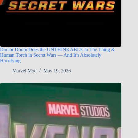
Doctor Doom Does the UNTHINKABLE to The Thing &
Human Torch in Secret Wars — And It’s Absolutely
Horrifying
Marvel Mod
May 19, 2026