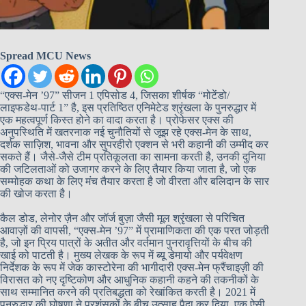
Spread MCU News
“एक्स-मेन ’97” सीजन 1 एपिसोड 4, जिसका शीर्षक “मोटेंडो/
लाइफडेथ-पार्ट 1” है, इस प्रतिष्ठित एनिमेटेड श्रृंखला के पुनरुद्धार में
एक महत्वपूर्ण किस्त होने का वादा करता है। प्रोफेसर एक्स की
अनुपस्थिति में खतरनाक नई चुनौतियों से जूझ रहे एक्स-मेन के साथ,
दर्शक साज़िश, भावना और सुपरहीरो एक्शन से भरी कहानी की उम्मीद कर
सकते हैं। जैसे-जैसे टीम प्रतिकूलता का सामना करती है, उनकी दुनिया
की जटिलताओं को उजागर करने के लिए तैयार किया जाता है, जो एक
सम्मोहक कथा के लिए मंच तैयार करता है जो वीरता और बलिदान के सार
की खोज करता है।
कैल डोड, लेनोर ज़ैन और जॉर्ज बुज़ा जैसी मूल श्रृंखला से परिचित
आवाज़ों की वापसी, “एक्स-मेन ’97” में प्रामाणिकता की एक परत जोड़ती
है, जो इन प्रिय पात्रों के अतीत और वर्तमान पुनरावृत्तियों के बीच की
खाई को पाटती है। मुख्य लेखक के रूप में ब्यू डेमायो और पर्यवेक्षण
निर्देशक के रूप में जेक कास्टोरेना की भागीदारी एक्स-मेन फ्रैंचाइज़ी की
विरासत को नए दृष्टिकोण और आधुनिक कहानी कहने की तकनीकों के
साथ सम्मानित करने की प्रतिबद्धता को रेखांकित करती है। 2021 में
पुनरुद्धार की घोषणा ने प्रशंसकों के बीच उत्साह पैदा कर दिया, एक ऐसी