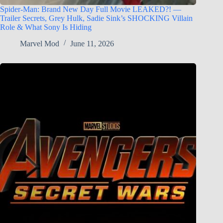
Spider-Man: Brand New Day Full Movie LEAKED?! —
Trailer Secrets, Grey Hulk, Sadie Sink’s SHOCKING Villain
Role & What Sony Is Hiding
Marvel Mod
June 11, 2026