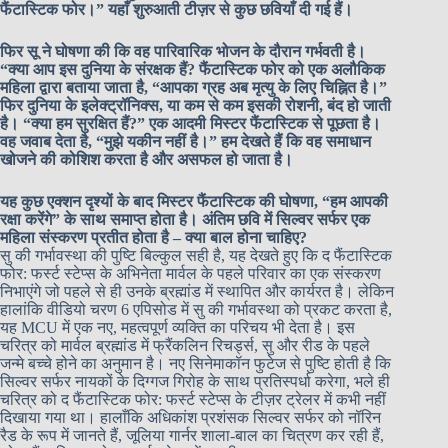
फैंटास्टिक फोर।” यहाँ शुरुआती टीज़र से कुछ छवियाँ दी गई हैं।
फिर सू ने घोषणा की कि वह पारिवारिक भोजन के दौरान गर्भवती है।
“क्या आप इस दुनिया के संरक्षक हैं? फैंटास्टिक फोर को एक अलौकिक
महिला द्वारा बताया जाता है, “आपका ग्रह अब मृत्यु के लिए चिह्नित है।”
फिर दुनिया के इलेक्ट्रॉनिक्स, या कम से कम इसकी रोशनी, बंद हो जाती
है। “क्या हम सुरक्षित हैं?” एक आदमी मिस्टर फैंटास्टिक से पूछता है।
वह जवाब देता है, “मुझे यकीन नहीं है।” हम देखते हैं कि वह समाधान
खोजने की कोशिश करता है और असफल हो जाता है।
यह कुछ एक्शन दृश्यों के बाद मिस्टर फैंटास्टिक की घोषणा, “हम आपकी
रक्षा करेंगे” के साथ समाप्त होता है। अंतिम छवि में सिल्वर सर्फर एक
महिला संस्करण प्रतीत होता है – क्या बाल होना चाहिए?
सु की गर्भावस्था की पुष्टि बिल्कुल सही है, यह देखते हुए कि द फैंटास्टिक
फोर: फर्स्ट स्टेप्स के अभिनेता मार्वल के पहले परिवार का एक संस्करण
निभाएंगे जो पहले से ही उनके ब्रह्मांड में स्थापित और कार्यरत है। लेकिन
हालांकि वीडियो चरण 6 एपिसोड में सु की गर्भावस्था को प्रकट करता है,
यह MCU में एक नए, महत्वपूर्ण व्यक्ति का परिचय भी देता है। इस
चरित्र को मार्वल ब्रह्मांड में फ्रैंकलिन रिचर्ड्स, सु और रीड के पहले
जन्मे बच्चे होने का अनुमान है। नए सिनेमाकॉन फुटेज से पुष्टि होती है कि
सिल्वर सर्फर नायकों के दिग्गज गिरोह के साथ प्रतिस्पर्धा करेगा, भले ही
चरित्र को द फैंटास्टिक फोर: फर्स्ट स्टेप्स के टीज़र ट्रेलर में कभी नहीं
दिखाया गया था। हालाँकि अधिकांश प्रशंसक सिल्वर सर्फर को नॉरिन
रैड के रूप में जानते हैं, जूलिया गार्नर शाला-बाल का चित्रण कर रही हैं,