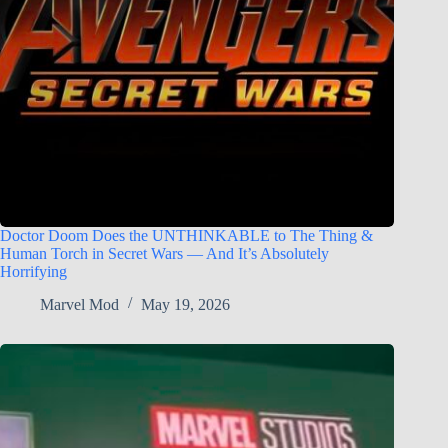
Doctor Doom Does the UNTHINKABLE to The Thing &
Human Torch in Secret Wars — And It’s Absolutely
Horrifying
Marvel Mod
May 19, 2026