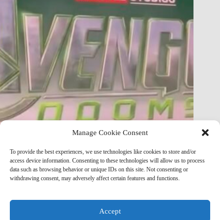
Manage Cookie Consent
FULL Avengers: Doomsday Story Just Leaked — Plot
To provide the best experiences, we use technologies like cookies to store and/or
Breakdown & Analysis
access device information. Consenting to these technologies will allow us to process
data such as browsing behavior or unique IDs on this site. Not consenting or
Marvel Mod
May 8, 2026
withdrawing consent, may adversely affect certain features and functions.
Accept