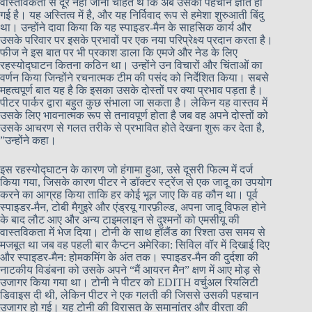
वास्तविकता से दूर नहीं जाना चाहते थे कि अब उसकी पहचान ज्ञात हो
गई है। यह अस्तित्व में है, और यह निर्विवाद रूप से हमेशा शुरुआती बिंदु
था। उन्होंने दावा किया कि यह स्पाइडर-मैन के साहसिक कार्य और
उसके परिवार पर इसके प्रभावों पर एक नया परिप्रेक्ष्य प्रदान करता है।
फीज ने इस बात पर भी प्रकाश डाला कि एमजे और नेड के लिए
रहस्योद्घाटन कितना कठिन था। उन्होंने उन विचारों और चिंताओं का
वर्णन किया जिन्होंने रचनात्मक टीम की पसंद को निर्देशित किया। सबसे
महत्वपूर्ण बात यह है कि इसका उसके दोस्तों पर क्या प्रभाव पड़ता है।
पीटर पार्कर द्वारा बहुत कुछ संभाला जा सकता है। लेकिन यह वास्तव में
उसके लिए भावनात्मक रूप से तनावपूर्ण होता है जब वह अपने दोस्तों को
उसके आचरण से गलत तरीके से प्रभावित होते देखना शुरू कर देता है,
”उन्होंने कहा।
इस रहस्योद्घाटन के कारण जो हंगामा हुआ, उसे दूसरी फिल्म में दर्ज
किया गया, जिसके कारण पीटर ने डॉक्टर स्ट्रेंज से एक जादू का उपयोग
करने का आग्रह किया ताकि हर कोई भूल जाए कि वह कौन था। पूर्व
स्पाइडर-मैन, टोबी मैगुइरे और एंड्रयू गारफ़ील्ड, अपना जादू विफल होने
के बाद लौट आए और अन्य टाइमलाइन से दुश्मनों को एमसीयू की
वास्तविकता में भेज दिया। टोनी के साथ हॉलैंड का रिश्ता उस समय से
मजबूत था जब वह पहली बार कैप्टन अमेरिका: सिविल वॉर में दिखाई दिए
और स्पाइडर-मैन: होमकमिंग के अंत तक। स्पाइडर-मैन की दुर्दशा की
नाटकीय विडंबना को उसके अपने “मैं आयरन मैन” क्षण में आए मोड़ से
उजागर किया गया था। टोनी ने पीटर को EDITH वर्चुअल रियलिटी
डिवाइस दी थी, लेकिन पीटर ने एक गलती की जिससे उसकी पहचान
उजागर हो गई। यह टोनी की विरासत के समानांतर और वीरता की