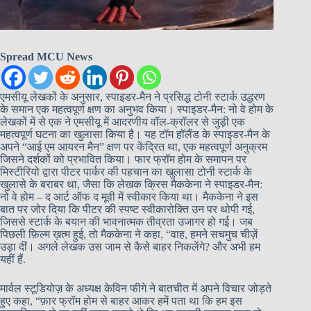
Spread MCU News
एमसीयू लेखकों के अनुसार, स्पाइडर-मैन ने प्रसिद्ध टोनी स्टार्क उद्धरण
के समान एक महत्वपूर्ण क्षण का अनुभव किया। स्पाइडर-मैन: नो वे होम के
लेखकों में से एक ने एमसीयू में आदरणीय वॉल-क्रॉलर से जुड़ी एक
महत्वपूर्ण घटना का खुलासा किया है। यह टॉम हॉलैंड के स्पाइडर-मैन के
अपने “आई एम आयरन मैन” क्षण पर केंद्रित था, एक महत्वपूर्ण अनुक्रम
जिसने दर्शकों को प्रभावित किया। फार फ्रॉम होम के समापन पर
मिस्टीरियो द्वारा पीटर पार्कर की पहचान का खुलासा टोनी स्टार्क के
खुलासे के बराबर था, जैसा कि लेखक क्रिस मैककेना ने स्पाइडर-मैन:
नो वे होम – द आर्ट ऑफ द मूवी में स्वीकार किया था। मैककेना ने इस
बात पर जोर दिया कि पीटर की स्पष्ट स्वीकारोक्ति उन पर थोपी गई,
जिससे स्टार्क के बयान की भावनात्मक तीव्रता उजागर हो गई। जब
पिछली फ़िल्म ख़त्म हुई, तो मैककेना ने कहा, “वाह, हमने सचमुच चीज़ें
उड़ा दीं। अगले लेखक उस जाम से कैसे बाहर निकलेंगे? और अभी हम
यहीं हैं.
मार्वल स्टूडियोज़ के अध्यक्ष केविन फीगे ने बातचीत में अपने विचार जोड़ते
हुए कहा, “फ़ार फ्रॉम होम से बाहर आकर हमें पता था कि हम इस