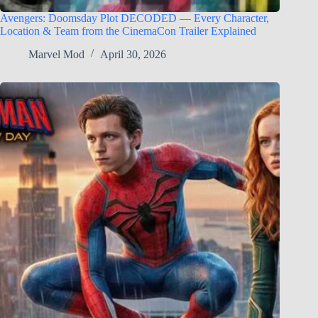
Avengers: Doomsday Plot DECODED — Every Character,
Location & Team from the CinemaCon Trailer Explained
Marvel Mod
April 30, 2026