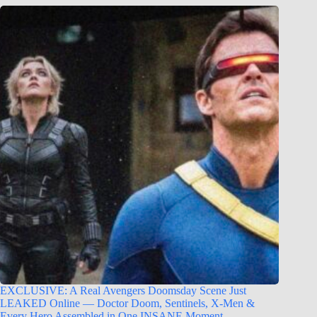
EXCLUSIVE: A Real Avengers Doomsday Scene Just
LEAKED Online — Doctor Doom, Sentinels, X-Men &
Every Hero Assembled in One INSANE Moment