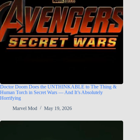
Doctor Doom Does the UNTHINKABLE to The Thing &
Human Torch in Secret Wars — And It’s Absolutely
Horrifying
Marvel Mod
May 19, 2026