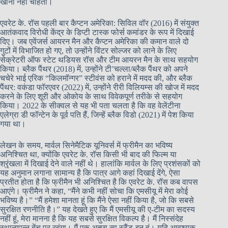
खोना नहीं चाहता।
एवरेट के. रॉस पहली बार कैप्टन अमेरिका: सिविल वॉर (2016) में संयुक्त
आतंकवाद विरोधी केंद्र के डिप्टी टास्क फोर्स कमांडर के रूप में दिखाई
दिए। जब एवेंजर्स आयरन मैन और कैप्टन अमेरिका की कमान वाले दो
गुटों में विभाजित हो गए, तो उन्होंने विंटर सोल्जर को लाने के लिए
सेक्रेटरी ऑफ स्टेट थडियस रॉस और टीम आयरन मैन के साथ सहयोग
किया। ब्लैक पैंथर (2018) में, उन्होंने टी’चल्ला/ब्लैक पैंथर को अपने
चचेरे भाई एरिक “किलमॉन्गर” स्टीवंस को हराने में मदद की, और ब्लैक
पैंथर: वकंडा फॉरएवर (2022) में, उन्होंने रीरी विलियम्स की खोज में मदद
करने के लिए शूरी और ओकोय के साथ विवेकपूर्ण तरीके से सहयोग
किया। 2022 के सीक्वल से यह भी पता चलता है कि वह वेलेंटीना
एलेग्रा डी फॉन्टेन के पूर्व पति हैं, जिन्हें ब्लैक विडो (2021) में पेश किया
गया था।
लेखन के समय, मार्वल सिनेमैटिक यूनिवर्स में फ्रीमैन का भविष्य
अनिश्चित था, क्योंकि एवरेट के. रॉस किसी भी बाद की फिल्म या
श्रृंखला में दिखाई देने वाले नहीं थे। हालांकि मार्वल के लिए प्रशंसकों को
यह अनुमान लगाना सामान्य है कि पात्र आगे कहां दिखाई देंगे, ऐसा
प्रतीत होता है कि फ्रीमैन भी अनिश्चित है कि एवरेट के. रॉस कब वापस
आएंगे। फ्रीमैन ने कहा, “मैंने कभी नहीं सोचा कि एमसीयू में मेरा कोई
भविष्य है।” “मैं हमेशा मानता हूं कि मैंने ऐसा नहीं किया है, जो कि सबसे
सुरक्षित रणनीति है।” यह देखते हुए कि मैं एमसीयू की ए-टीम का सदस्य
नहीं हूं, मेरा मानना है कि यह सबसे सुरक्षित विकल्प है। मैं निस्संदेह
स्थानापन्न बेंच पर रहूंगा। मैं एक अच्छा सा स्टैंड-इन हूं। यदि आवश्यक