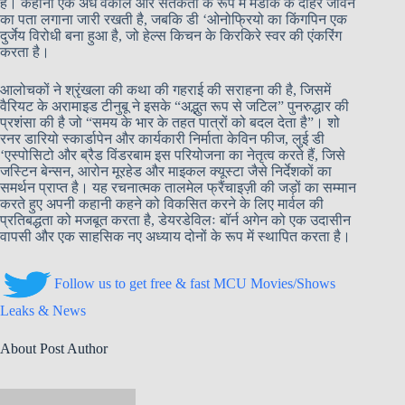
हैं। कहानी एक अंधे वकील और सतर्कता के रूप में मर्डॉक के दोहरे जीवन
का पता लगाना जारी रखती है, जबकि डी ‘ओनोफ्रियो का किंगपिन एक
दुर्जेय विरोधी बना हुआ है, जो हेल्स किचन के किरकिरे स्वर की एंकरिंग
करता है।
आलोचकों ने श्रृंखला की कथा की गहराई की सराहना की है, जिसमें
वैरियट के अरामाइड टीनुबू ने इसके “अद्भुत रूप से जटिल” पुनरुद्धार की
प्रशंसा की है जो “समय के भार के तहत पात्रों को बदल देता है”। शो
रनर डारियो स्कार्डापेन और कार्यकारी निर्माता केविन फीज, लुई डी
‘एस्पोसिटो और ब्रैड विंडरबाम इस परियोजना का नेतृत्व करते हैं, जिसे
जस्टिन बेन्सन, आरोन मूरहेड और माइकल क्यूस्टा जैसे निर्देशकों का
समर्थन प्राप्त है। यह रचनात्मक तालमेल फ्रैंचाइज़ी की जड़ों का सम्मान
करते हुए अपनी कहानी कहने को विकसित करने के लिए मार्वल की
प्रतिबद्धता को मजबूत करता है, डेयरडेविलः बॉर्न अगेन को एक उदासीन
वापसी और एक साहसिक नए अध्याय दोनों के रूप में स्थापित करता है।
Follow us to get free & fast MCU Movies/Shows
Leaks & News
About Post Author