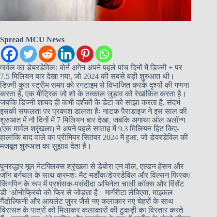
Spread MCU News
मार्वल का डेयरडेविलः बोर्न अगेन अपने पहले पांच दिनों में डिज्नी + पर
7.5 मिलियन बार देखा गया, जो 2024 की सबसे बड़ी शुरुआत थी।
डिज्नी कुल स्ट्रीम समय को रनटाइम से विभाजित करके दृश्यों की गणना
करता है, एक मीट्रिक जो शो के तत्काल जुड़ाव को रेखांकित करता है।
जबकि डिज्नी शायद ही कभी दर्शकों के डेटा को साझा करता है, संदर्भ
इसकी सफलता पर प्रकाश डालता हैः नाटक पैराडाइज ने इस साल की
शुरुआत में नौ दिनों में 7 मिलियन बार देखा, जबकि अगाथा ऑल अलॉन्ग
(एक मार्वल श्रृंखला) ने अपने पहले सप्ताह में 9.3 मिलियन हिट किए-
हालांकि बाद वाले का प्रीमियर सितंबर 2024 में हुआ, जो डेयरडेविल की
मजबूत शुरुआत का सुझाव देता है।
पुनरुद्धार मूल नेटफ्लिक्स श्रृंखला से डेबोरा एन वोल, एल्डन हेंसन और
जॉन बर्नथल के साथ क्रमशः मैट मर्डॉक/डेयरडेविल और विल्सन फिस्क/
किंगपिन के रूप में प्रशंसक-पसंदीदा अभिनेता चार्ली कॉक्स और विंसेंट
डी ‘ओनोफ्रियो को फिर से जोड़ता है। मार्गरीटा लेविएवा, माइकल
गैंडोल्फिनी और आयलेट ज़ुरर जैसे नए कलाकार नए चेहरों के साथ
विरासत के पात्रों को मिलाकर कलाकारों की टुकड़ी का विस्तार करते