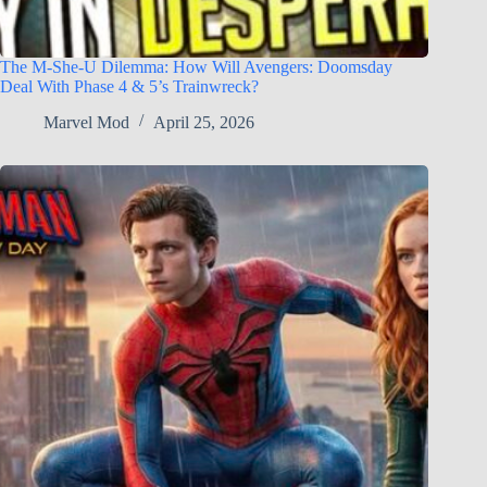
The M-She-U Dilemma: How Will Avengers: Doomsday
Deal With Phase 4 & 5’s Trainwreck?
Marvel Mod
April 25, 2026